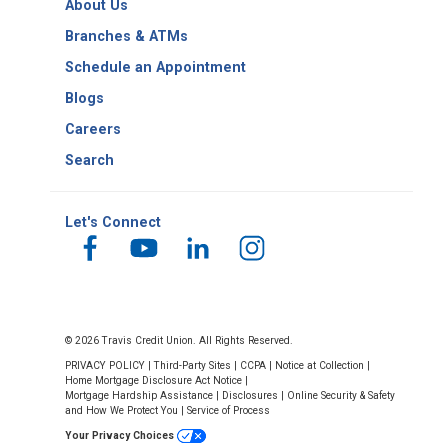
About Us
Number
Branches & ATMs
Schedule an Appointment
Blogs
Careers
Search
Let's Connect
© 2026 Travis Credit Union. All Rights Reserved.
PRIVACY POLICY
|
Third-Party Sites
|
CCPA
|
Notice at Collection
|
Home Mortgage Disclosure Act Notice
|
Mortgage Hardship Assistance
|
Disclosures
|
Online Security & Safety
and How We Protect You
|
Service of Process
Your Privacy Choices